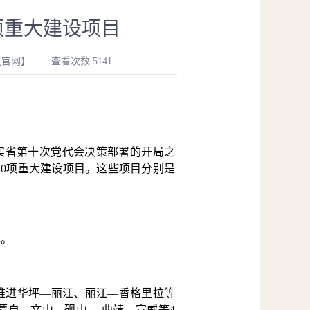
项重大建设项目
【官网】
查看次数:5141
实省第十次党代会决策部署的开局之
0项重大建设项目。这些项目分别是
元。
，推进华坪—丽江、丽江—香格里拉等
蒙自—文山—砚山、 曲靖—宣威等4