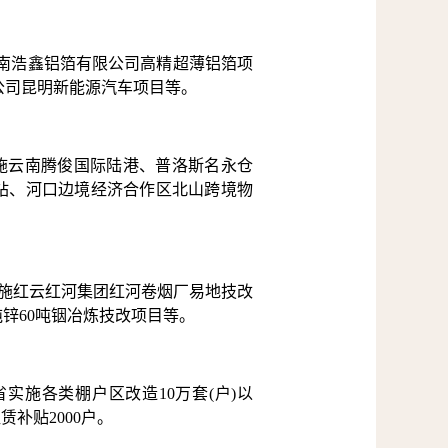
云南浩鑫铝箔有限公司高精超薄铝箔项
限公司昆明新能源汽车项目等。
施云南腾俊国际陆港、普洛斯名永仓
站、河口边境经济合作区北山跨境物
实施红云红河集团红河卷烟厂易地技改
锌60吨铟冶炼技改项目等。
实施各类棚户区改造10万套(户)以
赁补贴2000户。