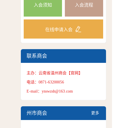
入会须知
入会流程
在线申请入会
联系商会
主办：云南省温州商会【官网】
电话：0871-63200056
E-mail：ynswzsh@163.com
州市商会
更多
+