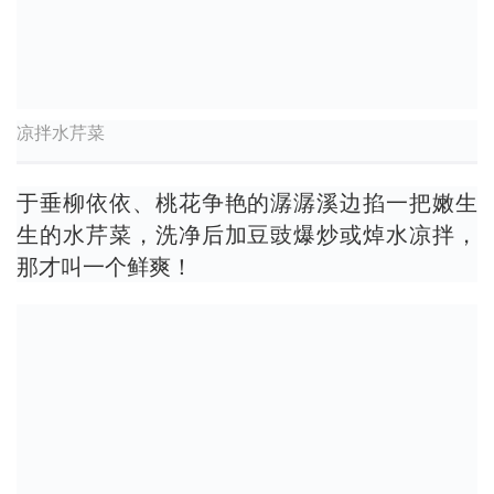
凉拌水芹菜
于垂柳依依、桃花争艳的潺潺溪边掐一把嫩生
生的水芹菜，洗净后加豆豉爆炒或焯水凉拌，
那才叫一个鲜爽！