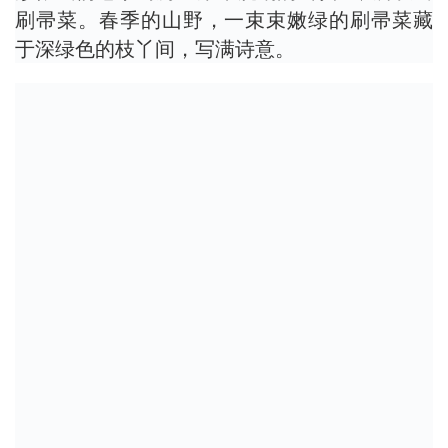
刷帚菜。春季的山野，一束束嫩绿的刷帚菜藏
于深绿色的枝丫间，写满诗意。