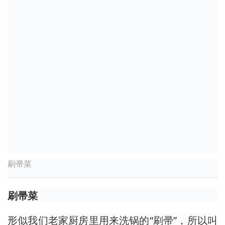
刷帚菜
刷帚菜
形似我们老家厨房里用来洗锅的“刷帚”，所以叫